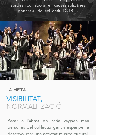
sordes i col·laborar en causes solidàries
generals i del col·lectiu LGTBI+.
LA META
VISIBILITAT,
NORMALITZACIÓ
Posar a l'abast de cada vegada més
persones del col·lectiu gai un espai per a
desenvolupar una activitat musico-cultural,