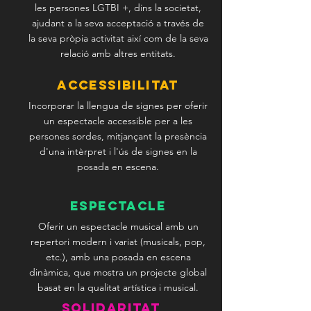
les persones LGTBI +, dins la societat,
ajudant a la seva acceptació a través de
la seva pròpia activitat així com de la seva
relació amb altres entitats.
ACCESSIBILITAT
Incorporar la llengua de signes per oferir
un espectacle accessible per a les
persones sordes, mitjançant la presència
d'una intèrpret i l'ús de signes en la
posada en escena.
ESPECTACLE
Oferir un espectacle musical amb un
repertori modern i variat (musicals, pop,
etc.), amb una posada en escena
dinàmica, que mostra un projecte global
basat en la qualitat artística i musical.
SOLIDARITAT