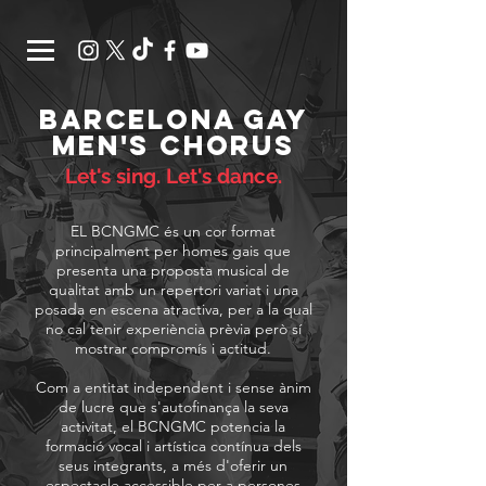
Barcelona Gay
men's chorus
Let's sing. Let's dance.
EL BCNGMC és un cor format
principalment per homes gais que
presenta una proposta musical de
qualitat amb un repertori variat i una
posada en escena atractiva, per a la qual
no cal tenir experiència prèvia però sí
mostrar compromís i actitud.
Com a entitat independent i sense ànim
de lucre que s'autofinança la seva
activitat, el BCNGMC potencia la
formació vocal i artística contínua dels
seus integrants, a més d'oferir un
espectacle accessible per a persones