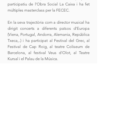
participatiu de l’Obra Social La Caixa i ha fet
múltiples masterclass per la FECEC.
En la seva trajectòria com a director musical ha
dirigit concerts a diferents països d'Europa
(Viena, Portugal, Andorra, Alemania, República
Txeca,..) i ha participat al
Festival del Grec, al
Festival de Cap Roig, al teatre Coliseum de
Barcelona, al festival Veus d'Olot, al Teatre
Kursal i el Palau de la Música.
Com arranjador ha treballat amb diferents
grups musicals, a destacar el Cor Geriona,
Sound Six, Deudeveu, Jarks i el Quartet Mèlt,
així com pel programa OHD de TV3.
En Gerard ha rebut bones crítiques
modernitzant cants populars catalans, també
cançó d'autor i molta cançó moderna actual.