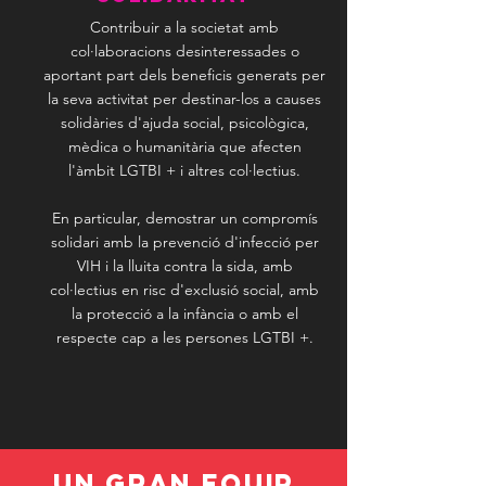
Contribuir a la societat amb
col·laboracions desinteressades o
aportant part dels beneficis generats per
la seva activitat per destinar-los a causes
solidàries d'ajuda social, psicològica,
mèdica o humanitària que afecten
l'àmbit LGTBI + i altres col·lectius.
En particular, demostrar un compromís
solidari amb la prevenció d'infecció per
VIH i la lluita contra la sida, amb
col·lectius en risc d'exclusió social, amb
la protecció a la infància o amb el
respecte cap a les persones LGTBI +.
UN GRAN EQUIP