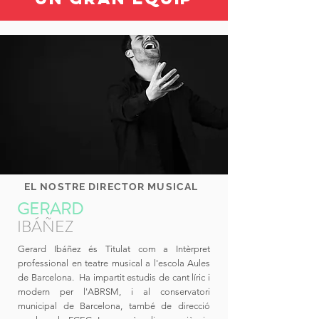
EL NOSTRE DIRECTOR MUSICAL
GERARD
IBÁÑEZ
Gerard Ibáñez és Titulat com a Intèrpret
professional en teatre musical a l'escola Aules
de Barcelona. Ha impartit estudis de cant líric i
modern per l'ABRSM, i al conservatori
municipal de Barcelona, també de direcció