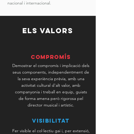
nacional i internacional.
ELS VALORS
COMPROMíS
Demostrar el compromís i implicació dels
seus components, independentment de
la seva experiència prèvia, amb una
activitat cultural d'alt valor, amb
companyonia i treball en equip, guiats
de forma amena però rigorosa pel
director musical i artístic.
VISIBILITAT
Fer visible el col·lectiu gai i, per extensió,