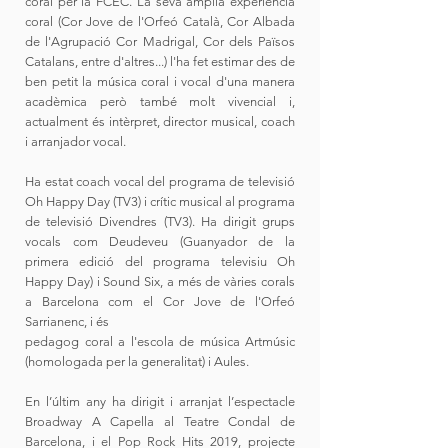
coral per la FCEC. La seva àmplia experiència
coral (Cor Jove de l'Orfeó Català, Cor Albada
de l'Agrupació Cor Madrigal, Cor dels Països
Catalans, entre d'altres...) l'ha fet estimar des de
ben petit la música coral i vocal d'una manera
acadèmica però també molt vivencial i,
actualment és intèrpret, director musical, coach
i arranjador vocal.
Ha estat coach vocal del programa de televisió
Oh Happy Day (TV3) i crític musical al programa
de televisió Divendres (TV3). Ha dirigit grups
vocals com Deudeveu (Guanyador de la
primera edició del programa televisiu Oh
Happy Day) i Sound Six, a més de vàries corals
a Barcelona com el Cor Jove de l'Orfeó
Sarrianenc, i és
pedagog coral a l'escola de música Artmúsic
(homologada per la generalitat) i Aules.
En l’últim any ha dirigit i arranjat l’espectacle
Broadway A Capella al Teatre Condal de
Barcelona, i el Pop Rock Hits 2019, projecte